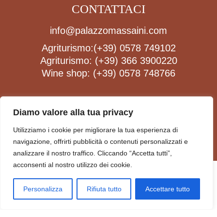
CONTATTACI
info@palazzomassaini.com
Agriturismo:
(+39) 0578 749102
Agriturismo:
(+39) 366 3900220
Wine shop:
(+39) 0578 748766
FOLLOW US
Diamo valore alla tua privacy
Utilizziamo i cookie per migliorare la tua esperienza di
navigazione, offrirti pubblicità o contenuti personalizzati e
analizzare il nostro traffico. Cliccando “Accetta tutti”,
acconsenti al nostro utilizzo dei cookie.
PRIVACY POLICY
SOCIETÀ AGRICOLA PALAZZO MASSAINI - SOCIETÀ
Personalizza
Rifiuta tutto
Accettare tutto
SEMPLICE
TAX NO./VAT NO. 00863980520 PEC