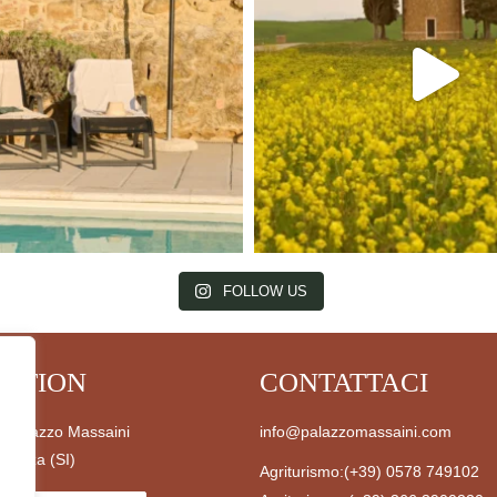
FOLLOW US
CATION
CONTATTACI
à Palazzo Massaini
info@palazzomassaini.com
Pienza (SI)
Agriturismo:
(+39) 0578 749102