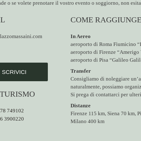
e o se volete prenotare il vostro evento o soggiorno, non esitat
IL
COME RAGGIUNGE
lazzomassaini.com
In Aereo
aeroporto di Roma Fiumicino “
aeroporto di Firenze “Amerigo
aeroporto di Pisa “Galileo Gali
Transfer
SCRIVICI
Consigliamo di noleggiare un’au
naturalmente, possiamo organiz
ITURISMO
Si prega di contattarci per ulteri
Distanze
578 749102
Firenze 115 km, Siena 70 km, 
66 3900220
Milano 400 km