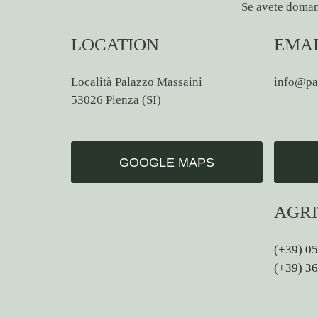
Se avete domand
LOCATION
EMA
Località Palazzo Massaini
info@pa
53026 Pienza (SI)
GOOGLE MAPS
AGR
(+39) 0
(+39) 3