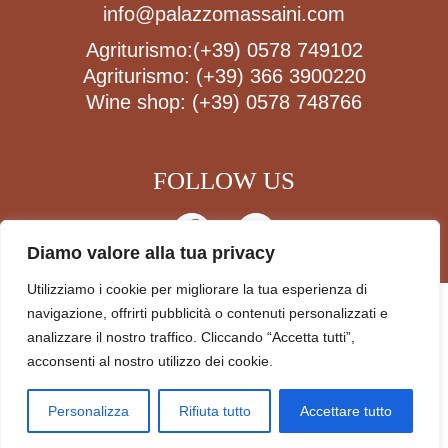
info@palazzomassaini.com
Agriturismo:
(+39) 0578 749102
Agriturismo:
(+39) 366 3900220
Wine shop:
(+39) 0578 748766
FOLLOW US
Diamo valore alla tua privacy
Utilizziamo i cookie per migliorare la tua esperienza di
PRIVACY POLICY
navigazione, offrirti pubblicità o contenuti personalizzati e
SOCIETÀ AGRICOLA PALAZZO MASSAINI - SOCIETÀ
analizzare il nostro traffico. Cliccando “Accetta tutti”,
SEMPLICE
acconsenti al nostro utilizzo dei cookie.
TAX NO./VAT NO. 00863980520 PEC
PALMASSAINI@LEGALMAIL.IT
Personalizza
Rifiuta tutto
Accettare tutto
© PALAZZO MASSAINI 2026