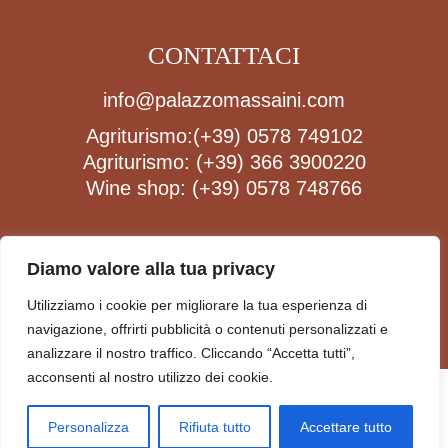
CONTATTACI
info@palazzomassaini.com
Agriturismo:
(+39) 0578 749102
Agriturismo:
(+39) 366 3900220
Wine shop:
(+39) 0578 748766
FOLLOW US
Diamo valore alla tua privacy
Utilizziamo i cookie per migliorare la tua esperienza di
navigazione, offrirti pubblicità o contenuti personalizzati e
analizzare il nostro traffico. Cliccando “Accetta tutti”,
acconsenti al nostro utilizzo dei cookie.
PRIVACY POLICY
SOCIETÀ AGRICOLA PALAZZO MASSAINI - SOCIETÀ
Personalizza
Rifiuta tutto
Accettare tutto
SEMPLICE