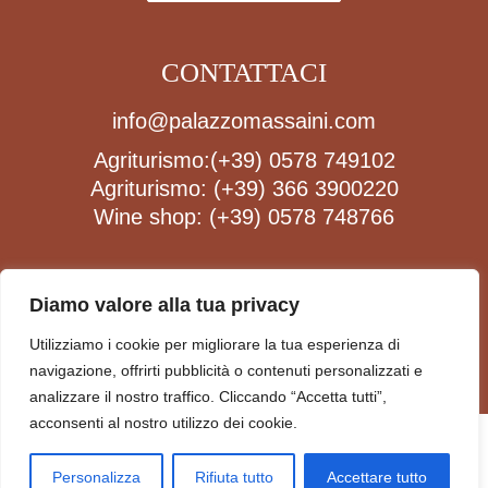
CONTATTACI
info@palazzomassaini.com
Agriturismo:
(+39) 0578 749102
Agriturismo:
(+39) 366 3900220
Wine shop:
(+39) 0578 748766
FOLLOW US
Diamo valore alla tua privacy
Utilizziamo i cookie per migliorare la tua esperienza di
navigazione, offrirti pubblicità o contenuti personalizzati e
analizzare il nostro traffico. Cliccando “Accetta tutti”,
acconsenti al nostro utilizzo dei cookie.
PRIVACY POLICY
SOCIETÀ AGRICOLA PALAZZO MASSAINI - SOCIETÀ
Personalizza
Rifiuta tutto
Accettare tutto